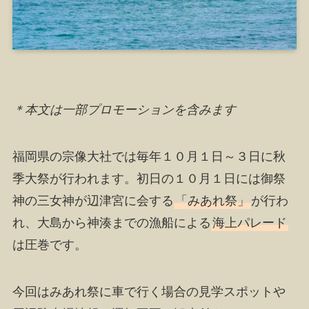
＊本文は一部プロモーションを含みます
福岡県の宗像大社では毎年１０月１日～３日に秋
季大祭が行われます。初日の１０月１日には御祭
神の三女神が辺津宮に会する
「みあれ祭」
が行わ
れ、大島から神湊までの漁船による
海上パレード
は圧巻です。
今回はみあれ祭に車で行く場合の見学スポットや