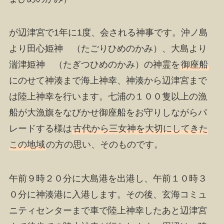
が辺津宮で1年に1度、会される神事です。沖ノ島
より田心姫神 （たごりひめのかみ）、大島より
湍津姫神 （たぎつひめのかみ）の神霊を
御座船
にのせて神湊まで海上神幸、神湊から辺津宮まで
は陸上神幸を行います。七浦の１００隻以上の漁
船が大漁旗をなびかせ御座船をお守りしながらパ
レードする様は
古代から三女神を大切にしてきた
この地域
の方の思い、そのものです。
午前９時２０分に大島港を出港し、午前１０時３
０分に神湊港に入港します。その後、玄海コミュ
ニティセンターまで車で陸上神幸したあと辺津宮